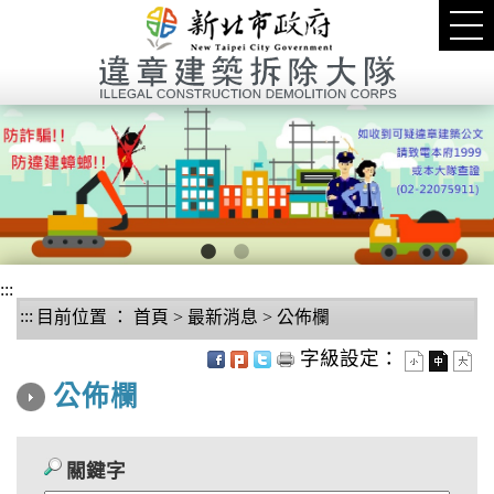
進入內容區塊
Tog
nav
1
2
:::
:::
目前位置 ：
首頁
>
最新消息
>
公佈欄
中央內容區塊
字級設定：
公佈欄
關鍵字