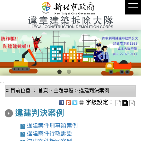
進入內容區塊
Tog
nav
1
2
:::
:::
目前位置 ：
首頁
>
主題專區
>
違建判決案例
中央內容區塊
字級設定：
違建判決案例
違建案件刑事類案例
違建案件行政訴訟