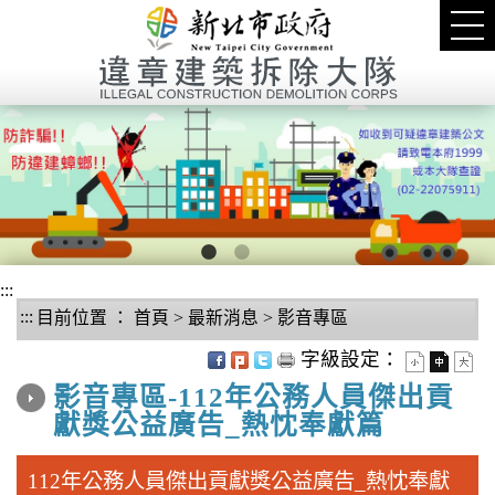
進入內容區塊
Tog
nav
1
2
:::
:::
目前位置 ：
首頁
>
最新消息
>
影音專區
中央內容區塊
字級設定：
影音專區-112年公務人員傑出貢
獻獎公益廣告_熱忱奉獻篇
112年公務人員傑出貢獻獎公益廣告_熱忱奉獻