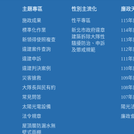
主題專區
性別主流化
廉政
施政成果
性平專區
115
標準化作業
新北市政府違章
114
建築拆除大隊性
新領得使照複查
113
騷擾防治、申訴
違建案件查詢
112
及懲戒規範
違建申訴
111
違建判決案例
110
災害搶救
109
大隊長與民有約
108
常見問答
107
太陽光電設備
陽光
法令規章
廉政
屋頂層防漏水無
壁式雨棚