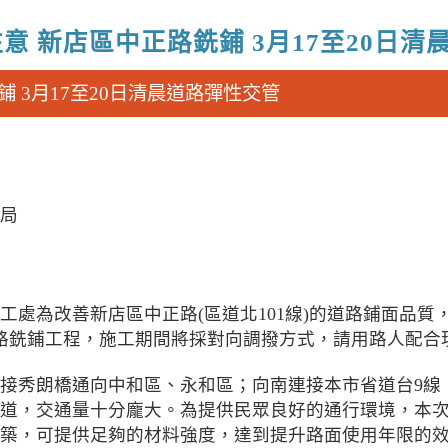
意 新店區中正路銑鋪 3月17至20日
 3月17至20日清晨道路彈性交管
局
處為改善新店區中正路(區道北101線)的道路鋪面品質，將
路銑鋪工程，施工期間將採對向調撥方式，請用路人配合
接秀朗橋通向中和區、永和區；向南連接本市省道台9線
道，交通量十分龐大。為提供民眾良好的通行環境，本
築，可提供足夠的材料強度，達到提升路面使用年限的