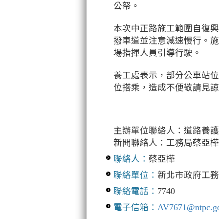
公帑。
本次中正路施工範圍自復興
撥車道並注意減速慢行。施
場指揮人員引導行駛。
養工處表示，部分公車站位
位搭乘，造成不便敬請見諒
主辦單位聯絡人：道路養護一科
新聞聯絡人：工務局蔡亞樺專員 
聯絡人：
蔡亞樺
聯絡單位：
新北市政府工務
聯絡電話：
7740
電子信箱：
AV7671@ntpc.go