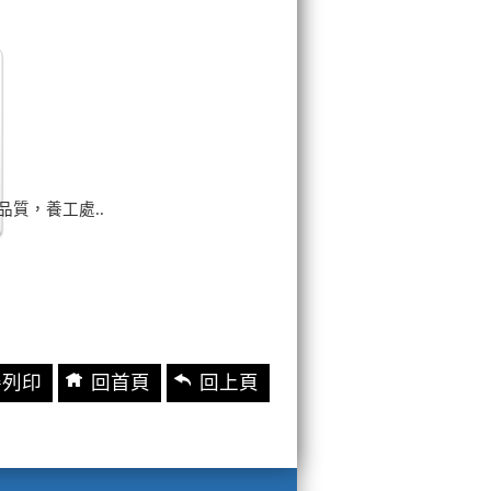
品質，養工處..
善列印
回首頁
回上頁