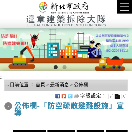
進入內容區塊
Tog
nav
1
2
:::
:::
目前位置 ：
首頁
>
最新消息
>
公佈欄
中央內容區塊
字級設定：
公佈欄-「防空疏散避難設施」宣
導