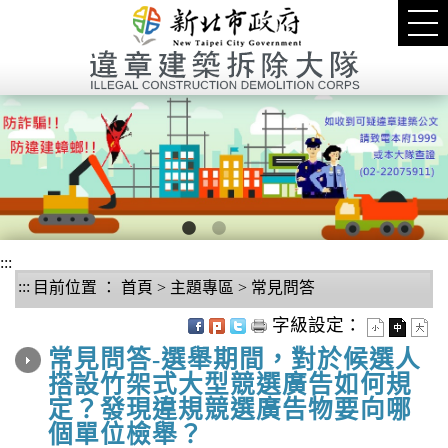
進入內容區塊
Tog
nav
1
2
:::
:::
目前位置 ：
首頁
>
主題專區
>
常見問答
中央內容區塊
字級設定：
常見問答-選舉期間，對於候選人
搭設竹架式大型競選廣告如何規
定？發現違規競選廣告物要向哪
個單位檢舉？