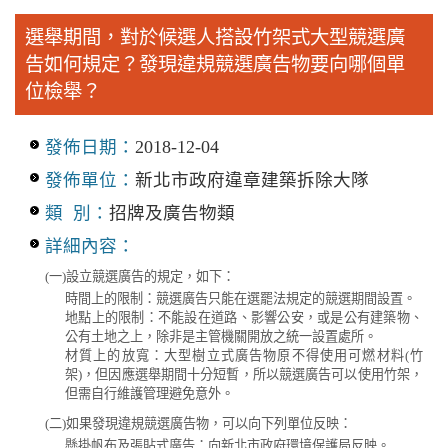
選舉期間，對於候選人搭設竹架式大型競選廣
告如何規定？發現違規競選廣告物要向哪個單
位檢舉？
發佈日期：
2018-12-04
發佈單位：
新北市政府違章建築拆除大隊
類 別：
招牌及廣告物類
詳細內容：
(一)設立競選廣告的規定，如下：
時間上的限制：競選廣告只能在選罷法規定的競選期間設置。
地點上的限制：不能設在道路、影響公安，或是公有建築物、
公有土地之上，除非是主管機關開放之統一設置處所。
材質上的放寬：大型樹立式廣告物原不得使用可燃材料(竹
架)，但因應選舉期間十分短暫，所以競選廣告可以使用竹架，
但需自行維護管理避免意外。
(二)如果發現違規競選廣告物，可以向下列單位反映：
懸掛帆布及張貼式廣告：向新北市政府環境保護局反映。